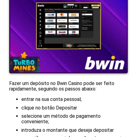
Fazer um depósito no Bwin Casino pode ser feito
rapidamente, seguindo os passos abaixo:
entrar na sua conta pessoal;
clique no botão Depositar
selecione um método de pagamento
conveniente;
introduza o montante que deseja depositar