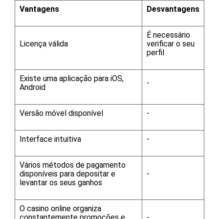
Vantagens
Desvantagens
É necessário
Licença válida
verificar o seu
perfil
Existe uma aplicação para iOS,
-
Android
Versão móvel disponível
-
Interface intuitiva
-
Vários métodos de pagamento
disponíveis para depositar e
-
levantar os seus ganhos
O casino online organiza
constantemente promoções e
-