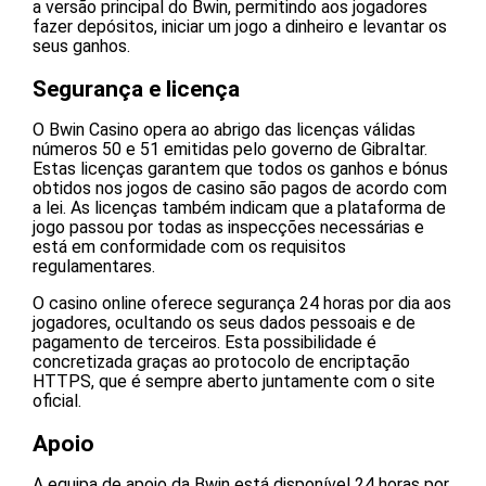
a versão principal do Bwin, permitindo aos jogadores
fazer depósitos, iniciar um jogo a dinheiro e levantar os
seus ganhos.
Segurança e licença
O Bwin Casino opera ao abrigo das licenças válidas
números 50 e 51 emitidas pelo governo de Gibraltar.
Estas licenças garantem que todos os ganhos e bónus
obtidos nos jogos de casino são pagos de acordo com
a lei. As licenças também indicam que a plataforma de
jogo passou por todas as inspecções necessárias e
está em conformidade com os requisitos
regulamentares.
O casino online oferece segurança 24 horas por dia aos
jogadores, ocultando os seus dados pessoais e de
pagamento de terceiros. Esta possibilidade é
concretizada graças ao protocolo de encriptação
HTTPS, que é sempre aberto juntamente com o site
oficial.
Apoio
A equipa de apoio da Bwin está disponível 24 horas por