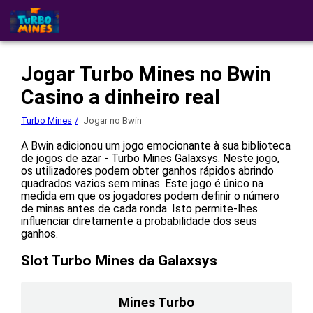
Turbo Mines
Testemunhos
Descarregar a aplicação
Jogar Turbo Mines no Bwin
Estratégias
Jogar no casino
Casino a dinheiro real
Turbo Mines
Jogar no Bwin
A Bwin adicionou um jogo emocionante à sua biblioteca
de jogos de azar - Turbo Mines Galaxsys. Neste jogo,
os utilizadores podem obter ganhos rápidos abrindo
quadrados vazios sem minas. Este jogo é único na
medida em que os jogadores podem definir o número
de minas antes de cada ronda. Isto permite-lhes
influenciar diretamente a probabilidade dos seus
ganhos.
Slot Turbo Mines da Galaxsys
Mines Turbo