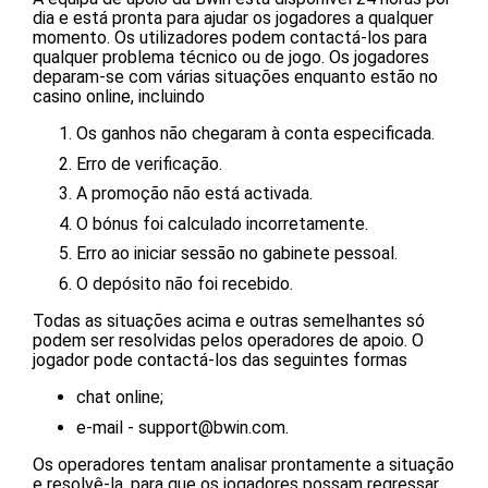
dia e está pronta para ajudar os jogadores a qualquer
momento. Os utilizadores podem contactá-los para
qualquer problema técnico ou de jogo. Os jogadores
deparam-se com várias situações enquanto estão no
casino online, incluindo
Os ganhos não chegaram à conta especificada.
Erro de verificação.
A promoção não está activada.
O bónus foi calculado incorretamente.
Erro ao iniciar sessão no gabinete pessoal.
O depósito não foi recebido.
Todas as situações acima e outras semelhantes só
podem ser resolvidas pelos operadores de apoio. O
jogador pode contactá-los das seguintes formas
chat online;
e-mail - support@bwin.com.
Os operadores tentam analisar prontamente a situação
e resolvê-la, para que os jogadores possam regressar