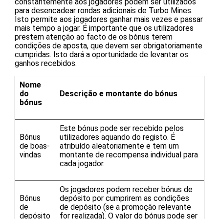
constantemente aos jogadores podem ser utilizados
para desencadear rondas adicionais de Turbo Mines.
Isto permite aos jogadores ganhar mais vezes e passar
mais tempo a jogar. É importante que os utilizadores
prestem atenção ao facto de os bónus terem
condições de aposta, que devem ser obrigatoriamente
cumpridas. Isto dará a oportunidade de levantar os
ganhos recebidos.
Nome
do
Descrição e montante do bónus
bónus
Este bónus pode ser recebido pelos
Bónus
utilizadores aquando do registo. É
de boas-
atribuído aleatoriamente e tem um
vindas
montante de recompensa individual para
cada jogador.
Os jogadores podem receber bónus de
Bónus
depósito por cumprirem as condições
de
de depósito (se a promoção relevante
depósito
for realizada). O valor do bónus pode ser