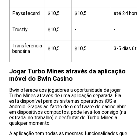
Paysafecard
$10,5
$10,5
até 24 hor
Trustly
$10,5
-
-
Transferência
$10,5
$10,5
3-5 dias út
bancária
Jogar Turbo Mines através da aplicação
móvel do Bwin Casino
Bwin oferece aos jogadores a oportunidade de jogar
Turbo Mines através de uma aplicação separada. Ela
está disponível para os sistemas operativos iOS e
Android. Graças ao facto de o software do casino abrir
em dispositivos compactos, pode levá-los consigo (na
estrada, no trabalho) e desfrutar do Turbo Mines a
qualquer momento.
A aplicação tem todas as mesmas funcionalidades que