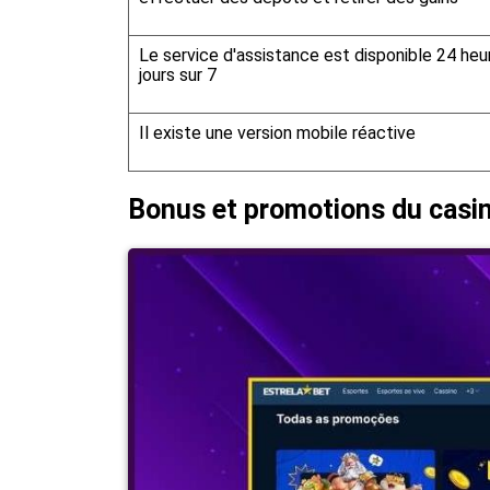
Le service d'assistance est disponible 24 heur
jours sur 7
Il existe une version mobile réactive
Bonus et promotions du casin