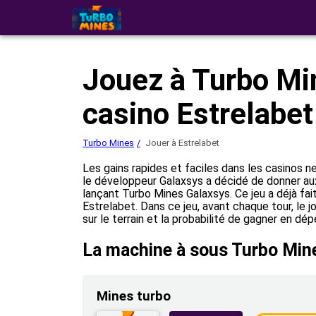
Jouez à Turbo Min
casino Estrelabet
Turbo Mines
Jouer à Estrelabet
Les gains rapides et faciles dans les casinos n
le développeur Galaxsys a décidé de donner aux u
lançant Turbo Mines Galaxsys. Ce jeu a déjà fai
Estrelabet. Dans ce jeu, avant chaque tour, le 
sur le terrain et la probabilité de gagner en dép
La machine à sous Turbo Min
Mines turbo