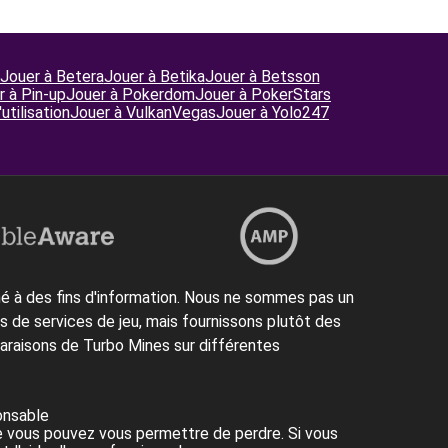
Jouer à Betera
Jouer à Betika
Jouer à Betsson
r à Pin-up
Jouer à Pokerdom
Jouer à PokerStars
utilisation
Jouer à VulkanVegas
Jouer à Yolo247
é à des fins d'information. Nous ne sommes pas un
as de services de jeu, mais fournissons plutôt des
araisons de Turbo Mines sur différentes
onsable
e vous pouvez vous permettre de perdre. Si vous