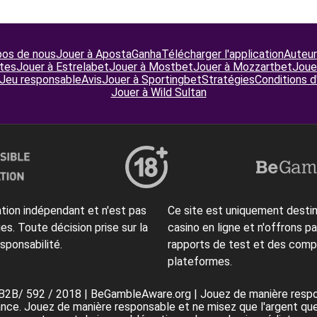
pos de nous
Jouer à ApostaGanha
Télécharger l'application
Auteur
rtes
Jouer à Estrelabet
Jouer à Mostbet
Jouer à Mozzartbet
Joue
Jeu responsable
Avis
Jouer à Sportingbet
Stratégies
Conditions d'
Jouer à Wild Sultan
tion indépendant et n'est pas
Ce site est uniquement destin
es. Toute décision prise sur la
casino en ligne et n'offrons p
sponsabilité.
rapports de test et des comp
plateformes.
2B/ 592 / 2018 | BeGambleAware.org | Jouez de manière resp
ance. Jouez de manière responsable et ne misez que l'argent qu