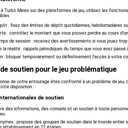
à Turbo Mines sur des plateformes de jeu, utilisez les fonctions
bles :
pôt : fixez des limites de dépôt quotidiennes, hebdomadaires o
rte : contrôlez le montant que vous pouvez perdre au cours d'u
mps de session : recevez des avertissements si vous jouez tro
e la réalité : rappels périodiques du temps que vous avez passé à
n : bloquer temporairement ou définitivement l'accès à votre c
de soutien pour le jeu problématique
sonne de votre entourage êtes confronté à un problème de jeu,
otre disposition :
nternationales de soutien
re des informations, des conseils et un soutien à toute personn
eu.
ymes : propose des groupes de soutien dans le monde entier su
 rétablissement en 12 étapes.