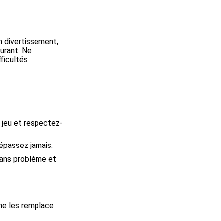
 divertissement,
urant. Ne
ficultés
 jeu et respectez-
dépassez jamais.
sans problème et
 ne les remplace