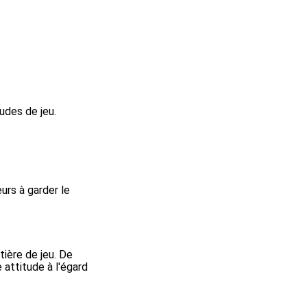
udes de jeu.
urs à garder le
ière de jeu. De
attitude à l'égard