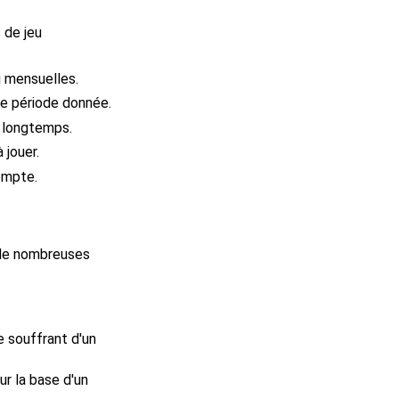
 de jeu
u mensuelles.
ne période donnée.
p longtemps.
 jouer.
ompte.
 de nombreuses
e souffrant d'un
r la base d'un