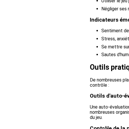
Utiliser le j
Négliger ses r
Indicateurs ém
Sentiment de 
Stress, anxiét
Se mettre sur
Sautes d'hume
Outils prati
De nombreuses plate
contrôle :
Outils d'auto-é
Une auto-évaluatio
nombreuses organisa
du jeu.
Contrôle de la 