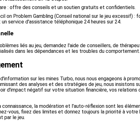
 : offre des conseils et un soutien gratuits et confidentiels.
il on Problem Gambling (Conseil national sur le jeu excessif) : f
 un service d'assistance téléphonique 24 heures sur 24.
nelle
oblèmes liés au jeu, demandez l'aide de conseillers, de thérape
alisés dans les dépendances et les troubles du comportement.
gement
d'information sur les mines Turbo, nous nous engageons à promou
rnissant des analyses et des stratégies de jeu, nous insistons sur
oir d'impact négatif sur votre situation financière, vos relations
a connaissance, la modération et l'auto-réflexion sont les élémen
ez-vous, fixez des limites et donnez toujours la priorité à votre
 par le jeu.