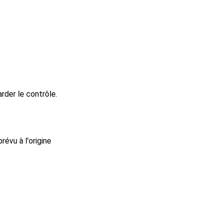
rder le contrôle.
révu à l'origine