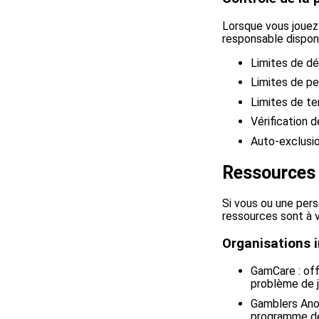
Lorsque vous jouez 
responsable disponi
Limites de dé
Limites de pe
Limites de te
Vérification d
Auto-exclusio
Ressources 
Si vous ou une per
ressources sont à v
Organisations i
GamCare : off
problème de j
Gamblers Anon
programme de