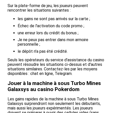
Sur la plate-forme de jeu, les joueurs peuvent
rencontrer les situations suivantes :
les gains ne sont pas arrivés sur la carte ;
Échec de l'activation du code promo ;
une erreur lors du crédit du bonus ;
Je ne peux pas entrer dans mon armoire
personnelle ;
le dépôt n'a pas été crédité.
Seuls les opérateurs du service d'assistance du casino
peuvent résoudre les situations ci-dessus et d'autres
situations similaires. Contactez-les par les moyens
disponibles : chat en ligne, Telegram.
Jouer à la machine à sous Turbo Mines
Galaxsys au casino Pokerdom
Les gains rapides de la machine à sous Turbo Mines
Galaxsys surprendront non seulement les débutants,
mais aussi les joueurs expérimentés. Les joueurs
doivent se préparer à ouvrir des cellules vides (sans