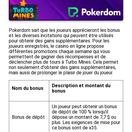
Pokerdom sait que les joueurs apprécieront les bonus
et les diverses incitations qui peuvent être utilisés
pour obtenir des gains supplémentaires. Pour les
joueurs enregistrés, le casino en ligne propose
différentes promotions chaque semaine qui vous
permettent de gagner des récompenses et de
déclencher plus de tours à Turbo Mines. Cela permet
non seulement d'obtenir des gains supplémentaires,
mais aussi de prolonger le plaisir de jouer du joueur.
Description et montant du
Nom du bonus
bonus
Un joueur peut obtenir un bonus
de dépôt de 100 % lorsqu'il
Bonus de dépôt
dépose un montant de 7,7 $ ou
plus. Les exigences de mise pour
ce bonus sont de x35.