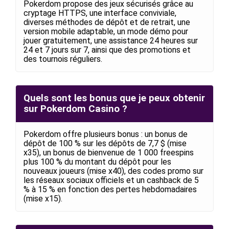
Pokerdom propose des jeux sécurisés grâce au
cryptage HTTPS, une interface conviviale,
diverses méthodes de dépôt et de retrait, une
version mobile adaptable, un mode démo pour
jouer gratuitement, une assistance 24 heures sur
24 et 7 jours sur 7, ainsi que des promotions et
des tournois réguliers.
Quels sont les bonus que je peux obtenir
sur Pokerdom Casino ?
Pokerdom offre plusieurs bonus : un bonus de
dépôt de 100 % sur les dépôts de 7,7 $ (mise
x35), un bonus de bienvenue de 1 000 freespins
plus 100 % du montant du dépôt pour les
nouveaux joueurs (mise x40), des codes promo sur
les réseaux sociaux officiels et un cashback de 5
% à 15 % en fonction des pertes hebdomadaires
(mise x15).