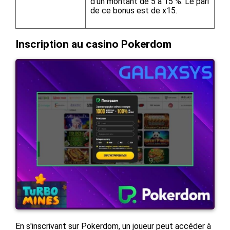
d'un montant de 5 à 15 %. Le pari
de ce bonus est de x15.
Inscription au casino Pokerdom
En s'inscrivant sur Pokerdom, un joueur peut accéder à