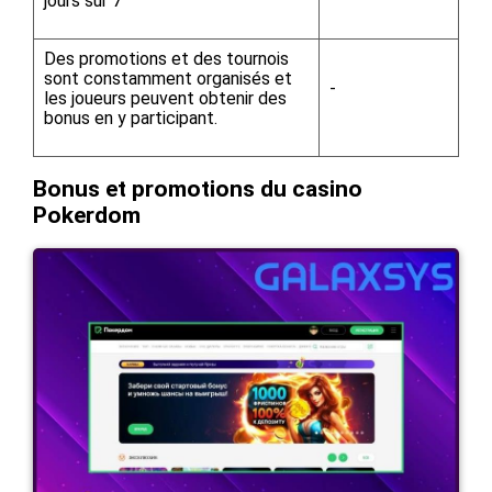
jours sur 7
Des promotions et des tournois
sont constamment organisés et
-
les joueurs peuvent obtenir des
bonus en y participant.
Bonus et promotions du casino
Pokerdom