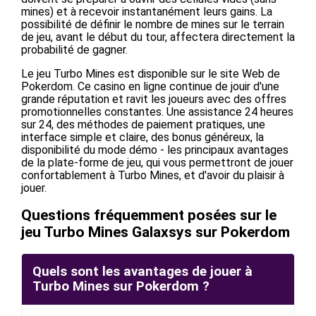
mines) et à recevoir instantanément leurs gains. La
possibilité de définir le nombre de mines sur le terrain
de jeu, avant le début du tour, affectera directement la
probabilité de gagner.
Le jeu Turbo Mines est disponible sur le site Web de
Pokerdom. Ce casino en ligne continue de jouir d'une
grande réputation et ravit les joueurs avec des offres
promotionnelles constantes. Une assistance 24 heures
sur 24, des méthodes de paiement pratiques, une
interface simple et claire, des bonus généreux, la
disponibilité du mode démo - les principaux avantages
de la plate-forme de jeu, qui vous permettront de jouer
confortablement à Turbo Mines, et d'avoir du plaisir à
jouer.
Questions fréquemment posées sur le
jeu Turbo Mines Galaxsys sur Pokerdom
Quels sont les avantages de jouer à
Turbo Mines sur Pokerdom ?