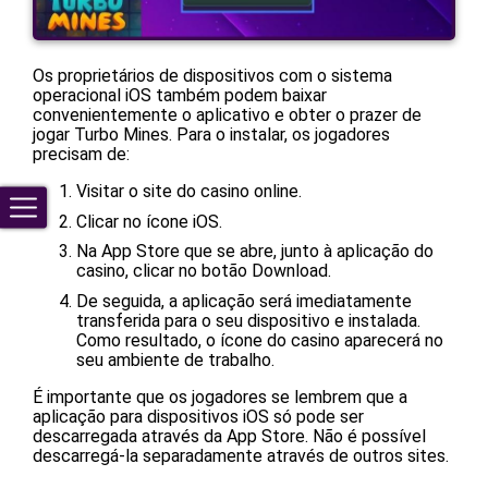
Os proprietários de dispositivos com o sistema
operacional iOS também podem baixar
convenientemente o aplicativo e obter o prazer de
jogar Turbo Mines. Para o instalar, os jogadores
precisam de:
Visitar o site do casino online.
Clicar no ícone iOS.
Na App Store que se abre, junto à aplicação do
casino, clicar no botão Download.
De seguida, a aplicação será imediatamente
transferida para o seu dispositivo e instalada.
Como resultado, o ícone do casino aparecerá no
seu ambiente de trabalho.
É importante que os jogadores se lembrem que a
aplicação para dispositivos iOS só pode ser
descarregada através da App Store. Não é possível
descarregá-la separadamente através de outros sites.