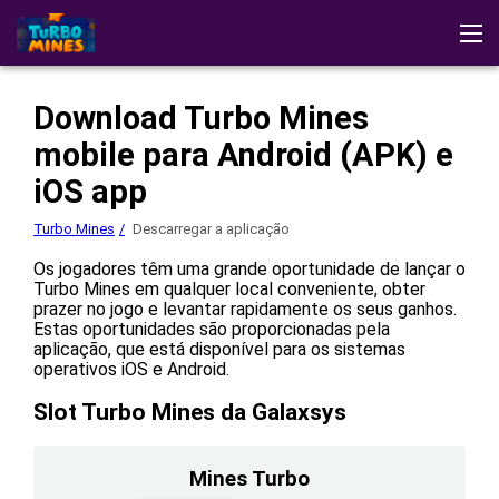
Turbo Mines
Testemunhos
Descarregar a aplicação
Download Turbo Mines
Estratégias
Jogar no casino
mobile para Android (APK) e
iOS app
Turbo Mines
Descarregar a aplicação
Os jogadores têm uma grande oportunidade de lançar o
Turbo Mines em qualquer local conveniente, obter
prazer no jogo e levantar rapidamente os seus ganhos.
Estas oportunidades são proporcionadas pela
aplicação, que está disponível para os sistemas
operativos iOS e Android.
Slot Turbo Mines da Galaxsys
Mines Turbo