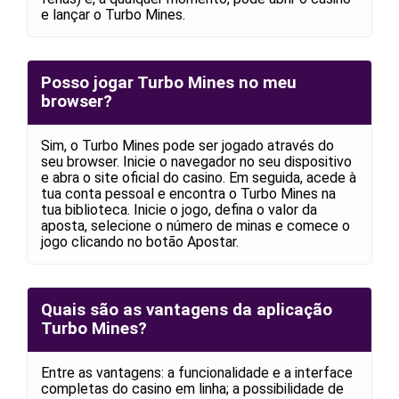
e lançar o Turbo Mines.
Posso jogar Turbo Mines no meu
browser?
Sim, o Turbo Mines pode ser jogado através do
seu browser. Inicie o navegador no seu dispositivo
e abra o site oficial do casino. Em seguida, acede à
tua conta pessoal e encontra o Turbo Mines na
tua biblioteca. Inicie o jogo, defina o valor da
aposta, selecione o número de minas e comece o
jogo clicando no botão Apostar.
Quais são as vantagens da aplicação
Turbo Mines?
Entre as vantagens: a funcionalidade e a interface
completas do casino em linha; a possibilidade de