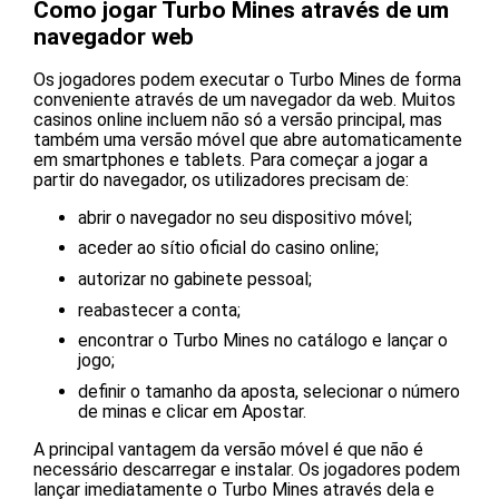
Como jogar Turbo Mines através de um
navegador web
Os jogadores podem executar o Turbo Mines de forma
conveniente através de um navegador da web. Muitos
casinos online incluem não só a versão principal, mas
também uma versão móvel que abre automaticamente
em smartphones e tablets. Para começar a jogar a
partir do navegador, os utilizadores precisam de:
abrir o navegador no seu dispositivo móvel;
aceder ao sítio oficial do casino online;
autorizar no gabinete pessoal;
reabastecer a conta;
encontrar o Turbo Mines no catálogo e lançar o
jogo;
definir o tamanho da aposta, selecionar o número
de minas e clicar em Apostar.
A principal vantagem da versão móvel é que não é
necessário descarregar e instalar. Os jogadores podem
lançar imediatamente o Turbo Mines através dela e