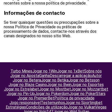
recentes sobre a nossa política de privacidade.
Informações de contacto
Se tiver quaisquer questões ou preocupações sobre a
nossa Política de Privacidade ou práticas de
processamento de dados, contacte-nos através dos
canais designados no nosso sítio Web.
Turbo Mines
Jogar no 1Win
Jogar no 1xBet
Sobre nós
Jogar no ApostaGanha
Descarregar a aplicação
Autor
Jogar no Betera
Jogar no Betika
Jogar no Betsson
Jogar no Blaze Casino
Jogar no Bwin
Jogar no Esportes
Jogar no Estrelabet
Jogar no Mostbet
Jogar no Mozzartbet
Jogar no Pin-Up
Jogar no Pokerdom
Jogar no PokerStars
Jogar no PremierBet
Política de privacidade
Jogo responsável
Testemunhos
Jogar no Sportingbet
Estratégias
Condições de utilização
Jogar no VulkanVegas
Jogar no Yolo247
Jogar no Wild Sultan