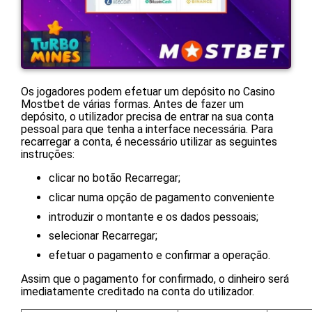
Os jogadores podem efetuar um depósito no Casino
Mostbet de várias formas. Antes de fazer um
depósito, o utilizador precisa de entrar na sua conta
pessoal para que tenha a interface necessária. Para
recarregar a conta, é necessário utilizar as seguintes
instruções:
clicar no botão Recarregar;
clicar numa opção de pagamento conveniente
introduzir o montante e os dados pessoais;
selecionar Recarregar;
efetuar o pagamento e confirmar a operação.
Assim que o pagamento for confirmado, o dinheiro será
imediatamente creditado na conta do utilizador.