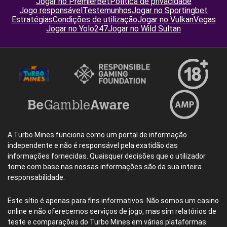
Jogar no PremierBet
Política de privacidade
Jogo responsável
Testemunhos
Jogar no Sportingbet
Estratégias
Condições de utilização
Jogar no VulkanVegas
Jogar no Yolo247
Jogar no Wild Sultan
A Turbo Mines funciona como um portal de informação
independente e não é responsável pela exatidão das
informações fornecidas. Quaisquer decisões que o utilizador
tome com base nas nossas informações são da sua inteira
responsabilidade.
Este sítio é apenas para fins informativos. Não somos um casino
online e não oferecemos serviços de jogo, mas sim relatórios de
teste e comparações do Turbo Mines em várias plataformas.