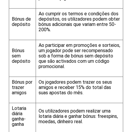
Ao cumprir os termos e condições dos
Bónus de
depósitos, os utilizadores podem obter
depósito
bónus adicionais que variam entre 50-
200%.
Ao participar em promoções e sorteios,
Bónus
um jogador pode ser recompensado
sem
sob a forma de bónus sem depósito
depósito
que são activados com um código
promocional.
Bónus por
Os jogadores podem trazer os seus
trazer
amigos e receber 15% do total das
amigos
suas apostas do mês.
Lotaria
Os utilizadores podem realizar uma
diária
lotaria diária e ganhar bónus: freespins,
ganha-
moedas, dinheiro real.
ganha