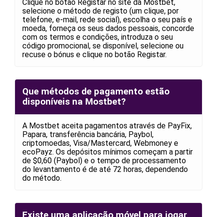
Clique no botão Registar no site da Mostbet,
selecione o método de registo (um clique, por
telefone, e-mail, rede social), escolha o seu país e
moeda, forneça os seus dados pessoais, concorde
com os termos e condições, introduza o seu
código promocional, se disponível, selecione ou
recuse o bónus e clique no botão Registar.
Que métodos de pagamento estão
disponíveis na Mostbet?
A Mostbet aceita pagamentos através de PayFix,
Papara, transferência bancária, Paybol,
criptomoedas, Visa/Mastercard, Webmoney e
ecoPayz. Os depósitos mínimos começam a partir
de $0,60 (Paybol) e o tempo de processamento
do levantamento é de até 72 horas, dependendo
do método.
Existe uma aplicação móvel para jogar