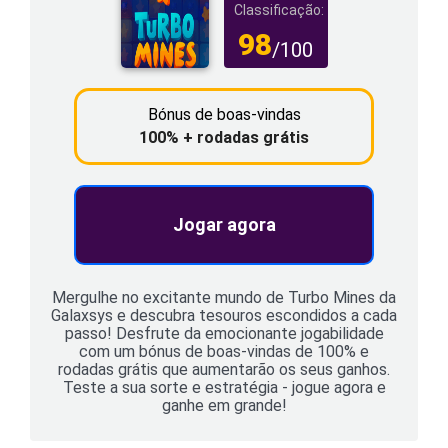
Classificação:
98
/100
Bónus de boas-vindas
100% + rodadas grátis
Jogar agora
Mergulhe no excitante mundo de Turbo Mines da
Galaxsys e descubra tesouros escondidos a cada
passo! Desfrute da emocionante jogabilidade
com um bónus de boas-vindas de 100% e
rodadas grátis que aumentarão os seus ganhos.
Teste a sua sorte e estratégia - jogue agora e
ganhe em grande!